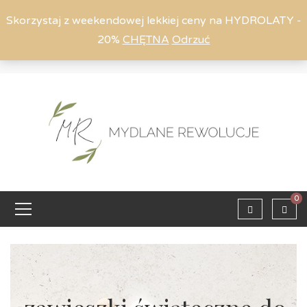
Skorzystaj z weekendowej lekkiej ceny na HYDROLATY -
20%
CHĘTNA
Odrzuć
Moje konto
794 615 803
Zaloguj
0