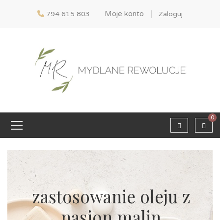
Moje konto
794 615 803
Zaloguj
0
zastosowanie oleju z
nasion malin