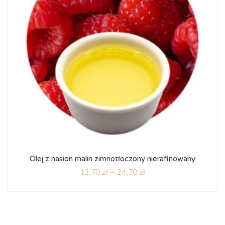
Olej z nasion malin zimnotłoczony nierafinowany
13,70
zł
–
24,70
zł