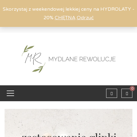
Skorzystaj z weekendowej lekkiej ceny na HYDROLATY -
20%
CHĘTNA
Odrzuć
Moje konto
794 615 803
Zaloguj
0