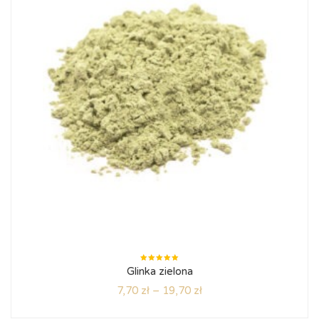
Oceniono
Glinka zielona
5.00
na
5
7,70
zł
–
19,70
zł