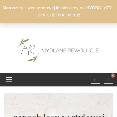
Skorzystaj z weekendowej lekkiej ceny na HYDROLATY -
20%
CHĘTNA
Odrzuć
Moje konto
794 615 803
Zaloguj
0