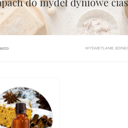
apach do mydeł dyniowe cias
asto
WYŚWIETLANIE JEDNE