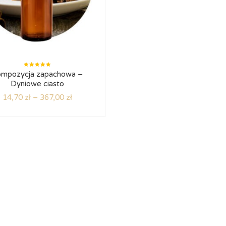
Oceniono
mpozycja zapachowa –
5.00
na
5
Dyniowe ciasto
14,70
zł
–
367,00
zł