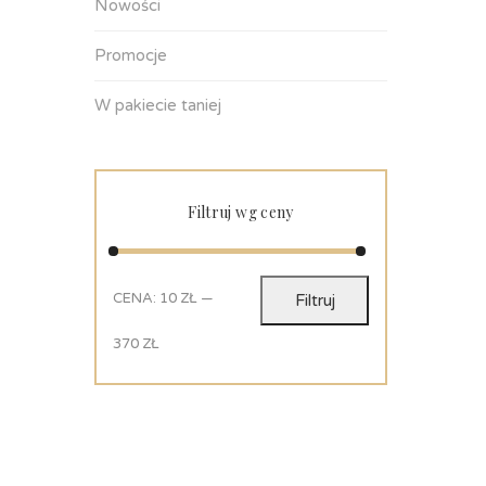
Nowości
Promocje
W pakiecie taniej
Filtruj wg ceny
CENA:
10 ZŁ
—
Filtruj
370 ZŁ