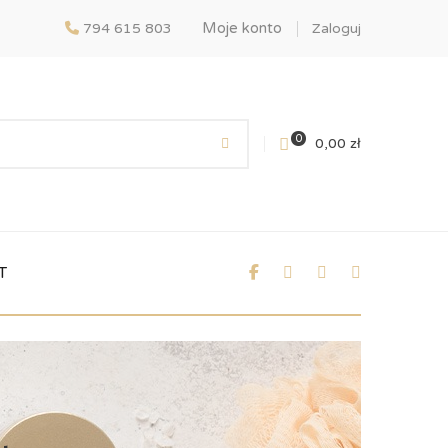
Moje konto
794 615 803
Zaloguj
0
0,00
zł
T