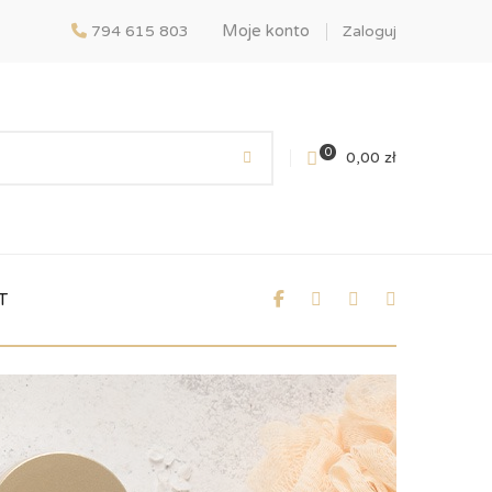
Moje konto
794 615 803
Zaloguj
0
0,00
zł
T