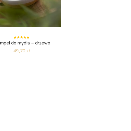
Oceniono
mpel do mydła – drzewo
5.00
na
5
49,70
zł