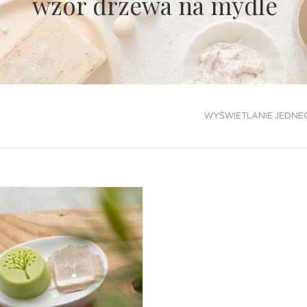
wzór drzewa na mydle
WYŚWIETLANIE JEDNE