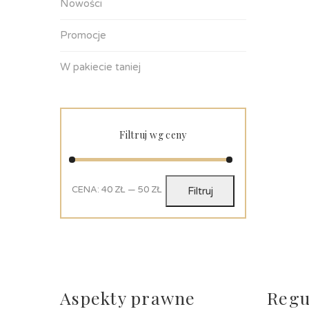
Nowości
Promocje
W pakiecie taniej
Filtruj wg ceny
CENA:
40 ZŁ
—
50 ZŁ
Filtruj
Aspekty prawne
Regu