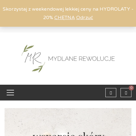
Skorzystaj z weekendowej lekkiej ceny na HYDROLATY -
20%
CHĘTNA
Odrzuć
Moje konto
794 615 803
Zaloguj
0