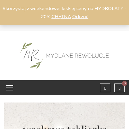
Skorzystaj z weekendowej lekkiej ceny na HYDROLATY -
20%
CHĘTNA
Odrzuć
Moje konto
794 615 803
Zaloguj
0