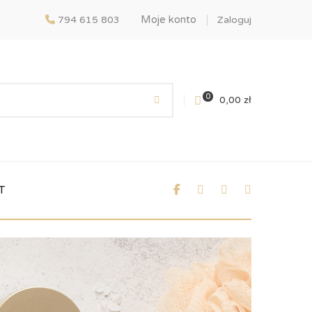
Moje konto
794 615 803
Zaloguj
0
0,00
zł
T