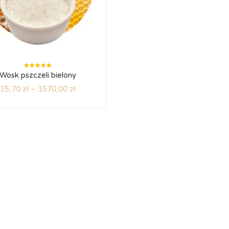
Oceniono
Wosk pszczeli bielony
5.00
na
5
15,70
zł
–
1570,00
zł