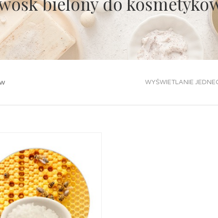
wosk bielony do kosmetykó
ów
WYŚWIETLANIE JEDNE