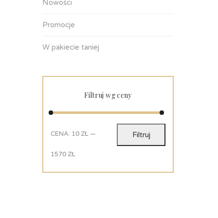
Nowości
Promocje
W pakiecie taniej
Filtruj wg ceny
CENA:
10 ZŁ
—
Filtruj
1570 ZŁ