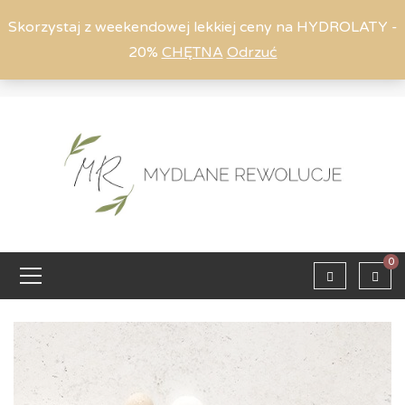
Skorzystaj z weekendowej lekkiej ceny na HYDROLATY -
20%
CHĘTNA
Odrzuć
Moje konto
794 615 803
Zaloguj
0