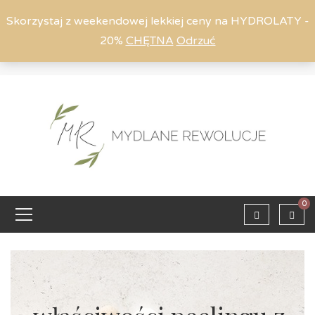
Skorzystaj z weekendowej lekkiej ceny na HYDROLATY -
20%
CHĘTNA
Odrzuć
Moje konto
794 615 803
Zaloguj
0