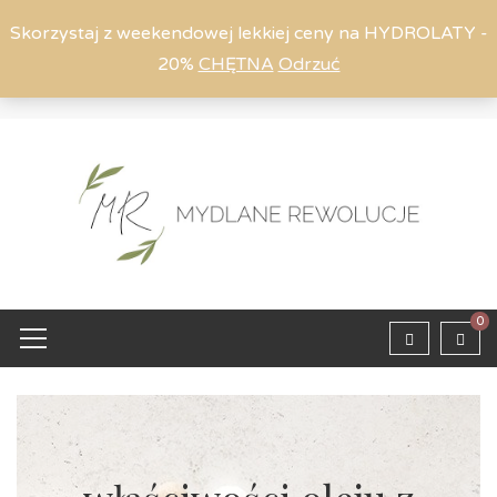
Skorzystaj z weekendowej lekkiej ceny na HYDROLATY -
20%
CHĘTNA
Odrzuć
Moje konto
794 615 803
Zaloguj
0