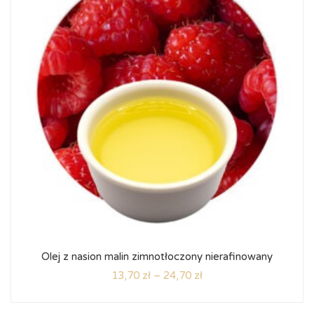
Olej z nasion malin zimnotłoczony nierafinowany
13,70
zł
–
24,70
zł