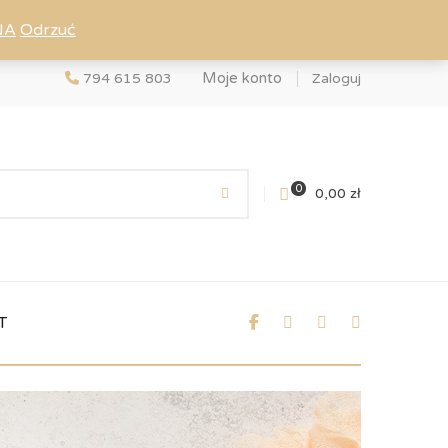
NA
Odrzuć
Moje konto
794 615 803
Zaloguj
0
0,00
zł
T