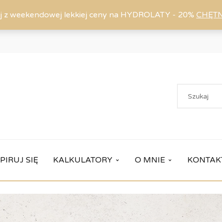
j z weekendowej lekkiej ceny na HYDROLATY - 20%
CHĘT
PIRUJ SIĘ
KALKULATORY
O MNIE
KONTAK