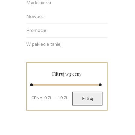
Mydelniczki
Nowości
Promocje
W pakiecie taniej
Filtruj wg ceny
CENA:
0 ZŁ
—
10 ZŁ
Filtruj