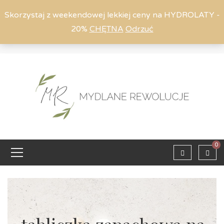
Skorzystaj z weekendowej lekkiej ceny na HYDROLATY -
20%
CHĘTNA
Odrzuć
Moje konto
794 615 803
Zaloguj
0