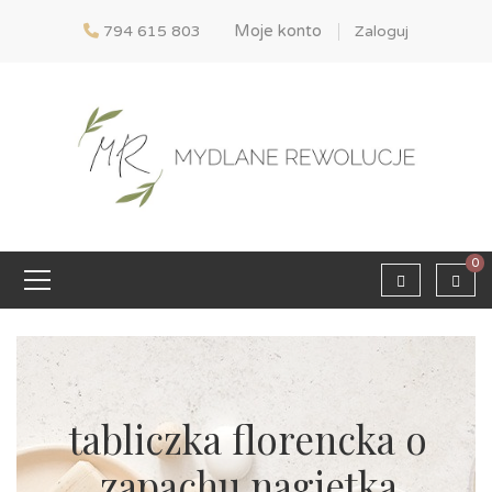
Moje konto
794 615 803
Zaloguj
0
tabliczka florencka o
zapachu nagietka