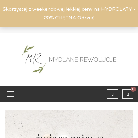
Skorzystaj z weekendowej lekkiej ceny na HYDROLATY -
20%
CHĘTNA
Odrzuć
Moje konto
794 615 803
Zaloguj
0