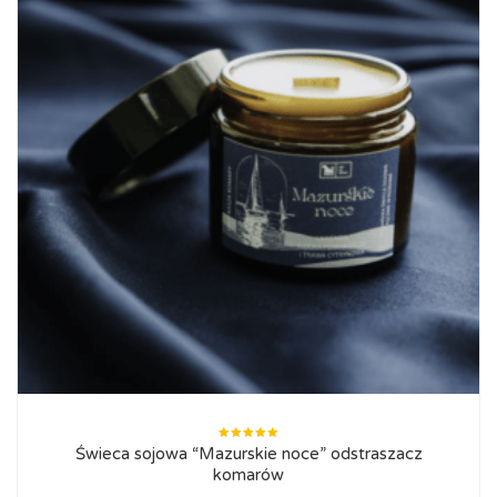
Oceniono
Świeca sojowa “Mazurskie noce” odstraszacz
5.00
na
5
komarów