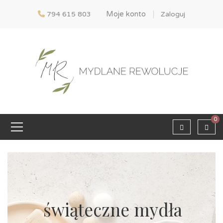
Moje konto
794 615 803
Zaloguj
0
świąteczne mydła