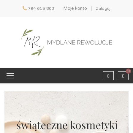
Moje konto
794 615 803
Zaloguj
0
świąteczne kosmetyki