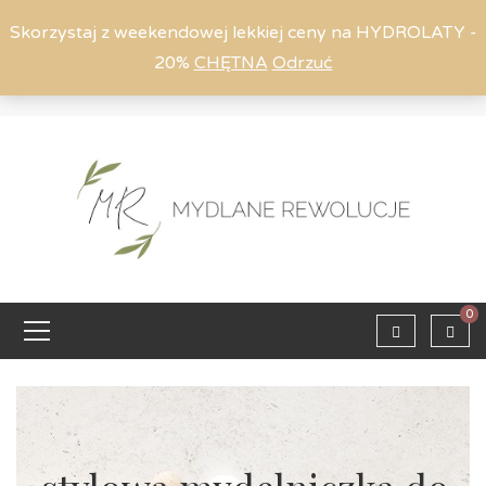
Skorzystaj z weekendowej lekkiej ceny na HYDROLATY -
20%
CHĘTNA
Odrzuć
Moje konto
794 615 803
Zaloguj
0