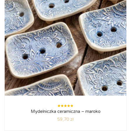
Oceniono
Mydelniczka ceramiczna – maroko
5.00
na
5
59,70
zł