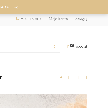
NA
Odrzuć
Moje konto
794 615 803
Zaloguj
0
0,00
zł
T