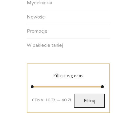
Mydelniczki
Nowości
Promocje
W pakiecie taniej
Filtruj wg ceny
CENA:
10 ZŁ
—
40 ZŁ
Filtruj