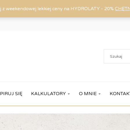
j z weekendowej lekkiej ceny na HYDROLATY - 20%
CHĘT
PIRUJ SIĘ
KALKULATORY
O MNIE
KONTAK