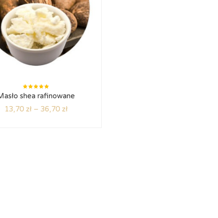
Oceniono
Masło shea rafinowane
5.00
na
5
13,70
zł
–
36,70
zł