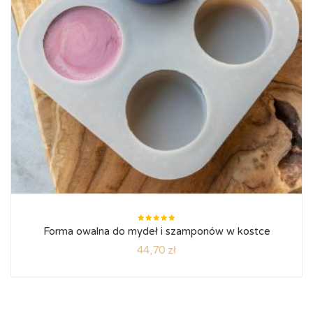
Oceniono
Forma owalna do mydeł i szamponów w kostce
5.00
na
5
44,70
zł