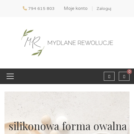
Moje konto
794 615 803
Zaloguj
0
silikonowa forma owalna