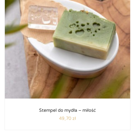
Stempel do mydła – miłość
49,70
zł