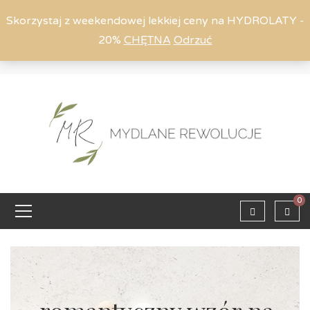
Skorzystaj z weekendowej lekkiej ceny na HYDROLATY -
20%
CHĘTNA
Odrzuć
Moje konto
794 615 803
Zaloguj
0