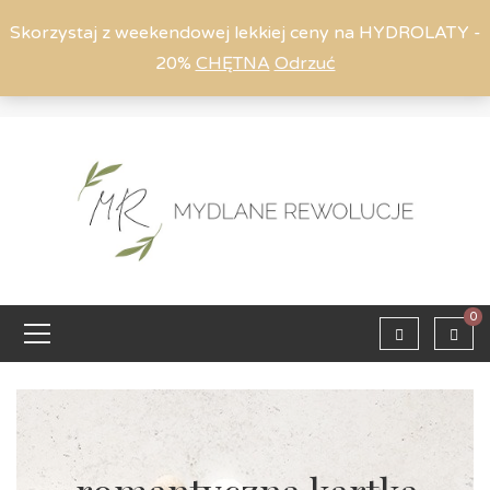
Skorzystaj z weekendowej lekkiej ceny na HYDROLATY -
20%
CHĘTNA
Odrzuć
Moje konto
794 615 803
Zaloguj
0