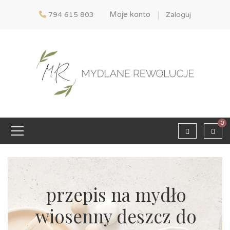
Moje konto
794 615 803
Zaloguj
0
przepis na mydło
wiosenny deszcz do