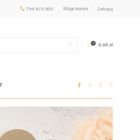
Moje konto
794 615 803
Zaloguj
0
0,00
zł
T