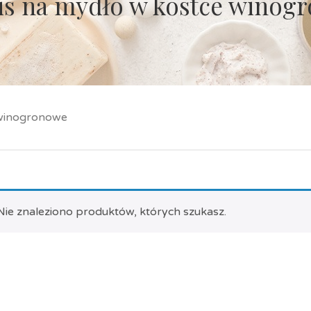
is na mydło w kostce winog
 winogronowe
Nie znaleziono produktów, których szukasz.