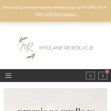
Skorzystaj z weekendowej lekkiej ceny na HYDROLATY -
20%
CHĘTNA
Odrzuć
Moje konto
794 615 803
Zaloguj
0