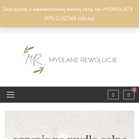
Skorzystaj z weekendowej lekkiej ceny na HYDROLATY -
20%
CHĘTNA
Odrzuć
Moje konto
794 615 803
Zaloguj
0