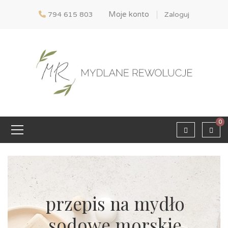
Moje konto
794 615 803
Zaloguj
0
przepis na mydło
sodowe morskie