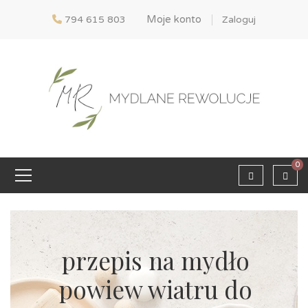
Moje konto
794 615 803
Zaloguj
0
przepis na mydło
powiew wiatru do