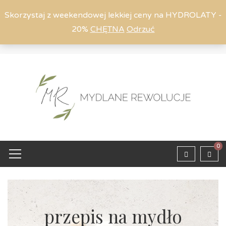
Skorzystaj z weekendowej lekkiej ceny na HYDROLATY -
20%
CHĘTNA
Odrzuć
Moje konto
794 615 803
Zaloguj
0
przepis na mydło