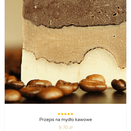
Oceniono
Przepis na mydło kawowe
5.00
na
5
9,70
zł