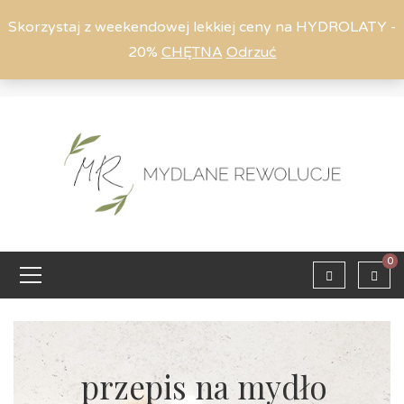
Skorzystaj z weekendowej lekkiej ceny na HYDROLATY -
20%
CHĘTNA
Odrzuć
Moje konto
794 615 803
Zaloguj
0
przepis na mydło