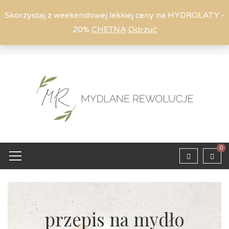
Skorzystaj z weekendowej lekkiej ceny na HYDROLATY -
20%
CHĘTNA
Odrzuć
Moje konto
794 615 803
Zaloguj
0
przepis na mydło