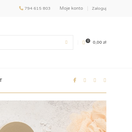
Moje konto
794 615 803
Zaloguj
0
0,00
zł
T