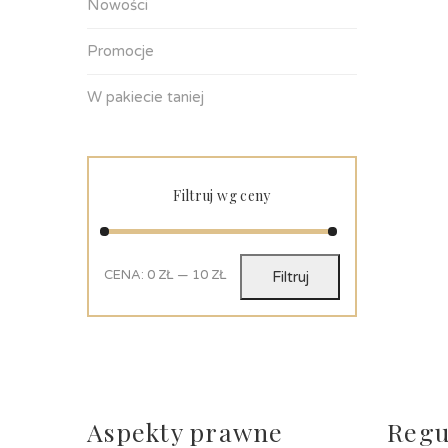
Nowości
Promocje
W pakiecie taniej
Filtruj wg ceny
CENA:
0 ZŁ
—
10 ZŁ
Filtruj
Aspekty prawne
Regu