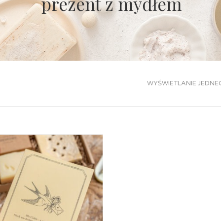
prezent z mydłem
WYŚWIETLANIE JEDNE