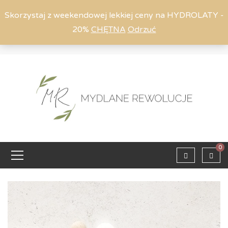
Skorzystaj z weekendowej lekkiej ceny na HYDROLATY -
20%
CHĘTNA
Odrzuć
Moje konto
794 615 803
Zaloguj
0