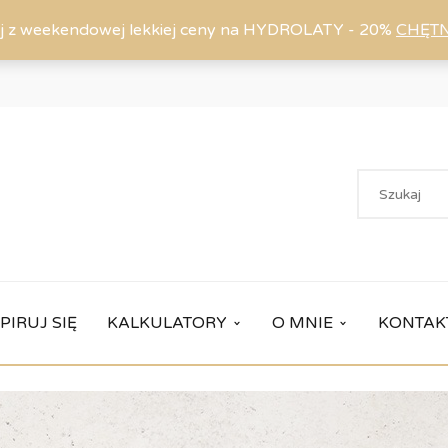
j z weekendowej lekkiej ceny na HYDROLATY - 20%
CHĘT
PIRUJ SIĘ
KALKULATORY
O MNIE
KONTAK