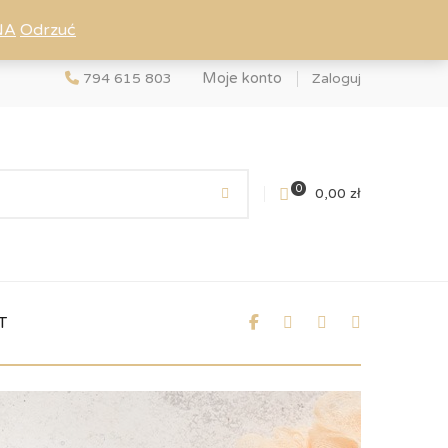
NA
Odrzuć
Moje konto
794 615 803
Zaloguj
0
0,00
zł
T