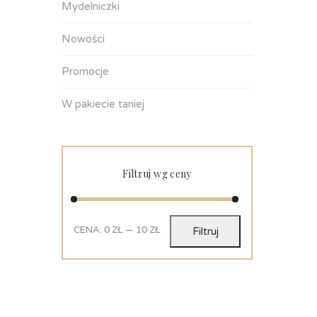
Mydelniczki
Nowości
Promocje
W pakiecie taniej
Filtruj wg ceny
CENA:
0 ZŁ
—
10 ZŁ
Filtruj