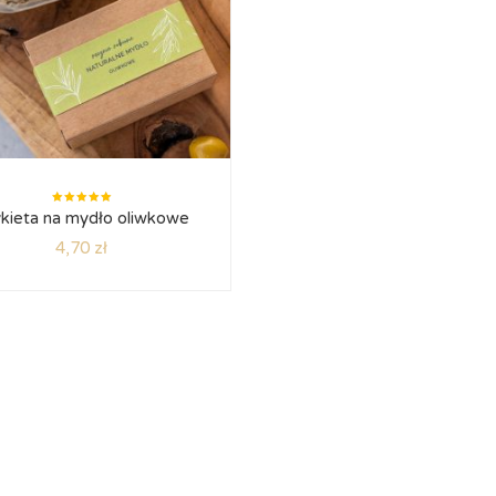
Oceniono
kieta na mydło oliwkowe
5.00
na
5
4,70
zł