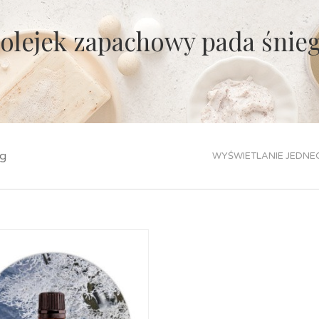
olejek zapachowy pada śnie
eg
WYŚWIETLANIE JEDNE