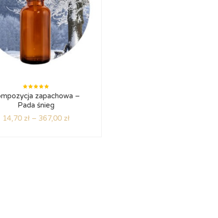
Oceniono
mpozycja zapachowa –
5.00
na
5
Pada śnieg
14,70
zł
–
367,00
zł