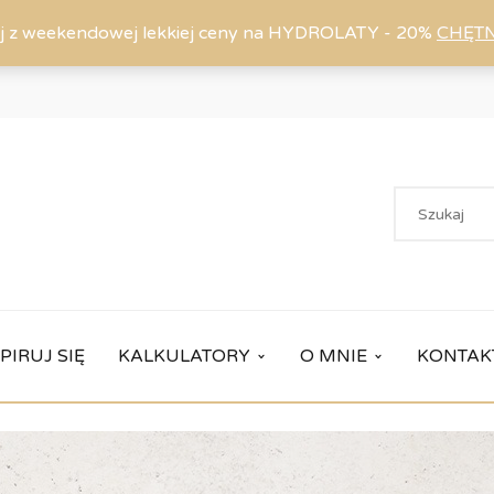
j z weekendowej lekkiej ceny na HYDROLATY - 20%
CHĘT
PIRUJ SIĘ
KALKULATORY
O MNIE
KONTAK