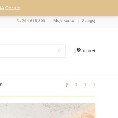
NA
Odrzuć
Moje konto
794 615 803
Zaloguj
0
0,00
zł
T