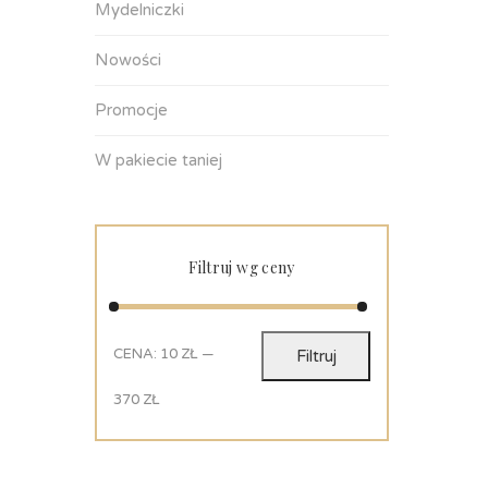
Mydelniczki
Nowości
Promocje
W pakiecie taniej
Filtruj wg ceny
CENA:
10 ZŁ
—
Filtruj
370 ZŁ