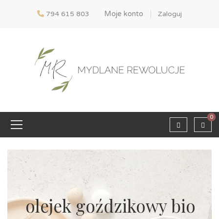
Moje konto
794 615 803
Zaloguj
0
olejek goździkowy bio