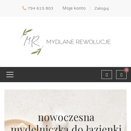
Moje konto
794 615 803
Zaloguj
0
nowoczesna
mydelniczka do łazienki