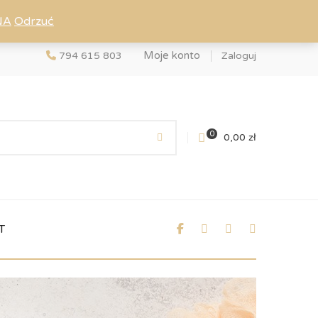
NA
Odrzuć
Moje konto
794 615 803
Zaloguj
0
0,00
zł
T