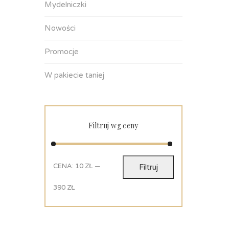
Mydelniczki
Nowości
Promocje
W pakiecie taniej
Filtruj wg ceny
CENA:
10 ZŁ
—
Filtruj
390 ZŁ