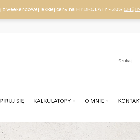
j z weekendowej lekkiej ceny na HYDROLATY - 20%
CHĘT
PIRUJ SIĘ
KALKULATORY
O MNIE
KONTAK