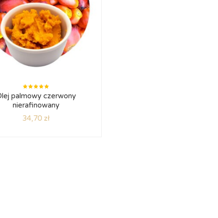
Oceniono
lej palmowy czerwony
5.00
na
5
nierafinowany
34,70
zł