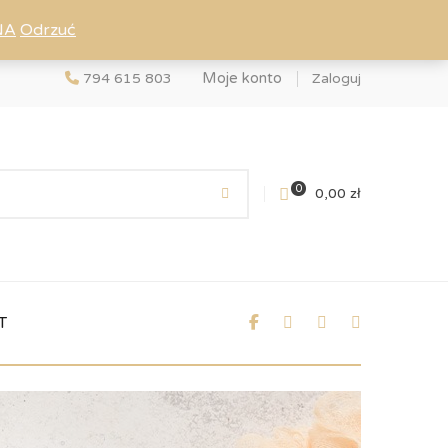
NA
Odrzuć
Moje konto
794 615 803
Zaloguj
0
0,00
zł
T