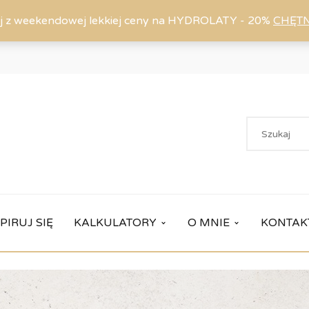
j z weekendowej lekkiej ceny na HYDROLATY - 20%
CHĘT
PIRUJ SIĘ
KALKULATORY
O MNIE
KONTAK