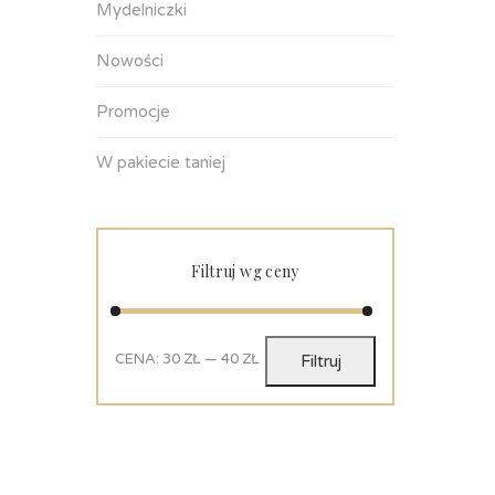
Mydelniczki
Nowości
Promocje
W pakiecie taniej
Filtruj wg ceny
CENA:
30 ZŁ
—
40 ZŁ
Filtruj