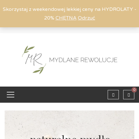
Skorzystaj z weekendowej lekkiej ceny na HYDROLATY -
20%
CHĘTNA
Odrzuć
Moje konto
794 615 803
Zaloguj
0