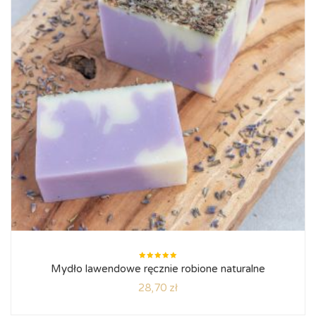
Oceniono
Mydło lawendowe ręcznie robione naturalne
5.00
na
5
28,70
zł