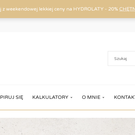
j z weekendowej lekkiej ceny na HYDROLATY - 20%
CHĘT
PIRUJ SIĘ
KALKULATORY
O MNIE
KONTAK