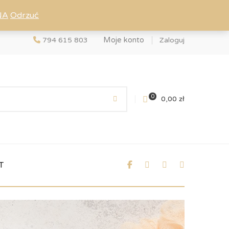
NA
Odrzuć
Moje konto
794 615 803
Zaloguj
0
0,00
zł
T