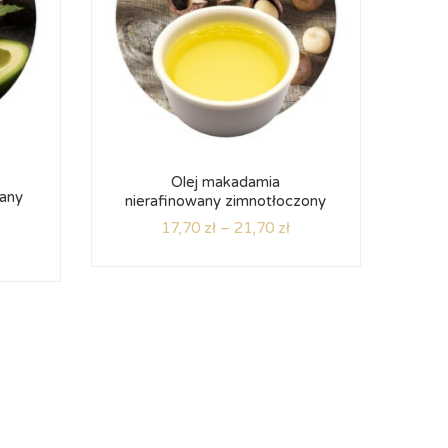
Olej makadamia
wany
nierafinowany zimnotłoczony
17,70
zł
–
21,70
zł