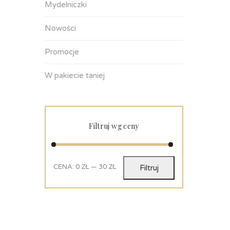
Mydelniczki
Nowości
Promocje
W pakiecie taniej
Filtruj wg ceny
CENA:
0 ZŁ
—
30 ZŁ
Filtruj