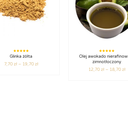
Oceniono
Oceniono
Glinka żółta
Olej awokado nierafino
5.00
na
5.00
na
5
5
zimnotłoczony
7,70
zł
–
19,70
zł
12,70
zł
–
18,70
zł