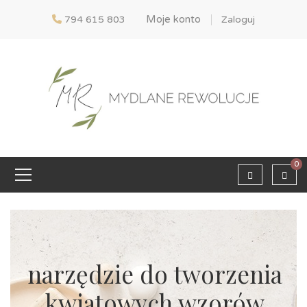
Moje konto
794 615 803
Zaloguj
0
narzędzie do tworzenia
kwiatowych wzorów