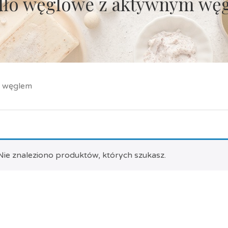
ło węglowe z aktywnym wę
m węglem
Nie znaleziono produktów, których szukasz.