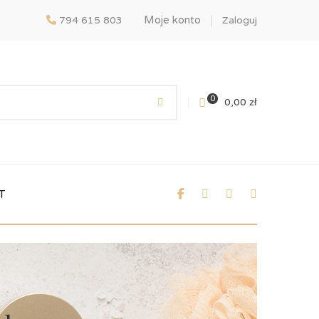
Moje konto
794 615 803
Zaloguj
0
0,00
zł
T