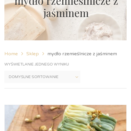
mydło rzemieślnicze z
jaśminem
Home
Sklep
mydło rzemieślnicze z jaśminem
WYŚWIETLANIE JEDNEGO WYNIKU