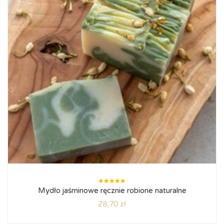
Oceniono
Mydło jaśminowe ręcznie robione naturalne
5.00
na
5
28,70
zł