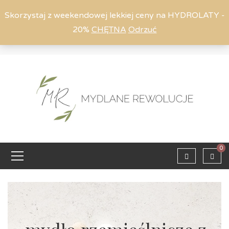
Skorzystaj z weekendowej lekkiej ceny na HYDROLATY -
20%
CHĘTNA
Odrzuć
Moje konto
794 615 803
Zaloguj
0