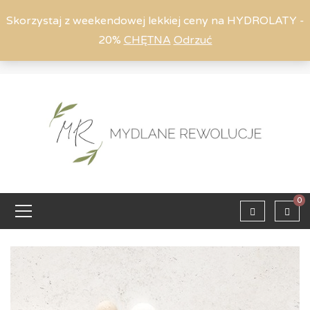
Skorzystaj z weekendowej lekkiej ceny na HYDROLATY -
20%
CHĘTNA
Odrzuć
Moje konto
794 615 803
Zaloguj
0