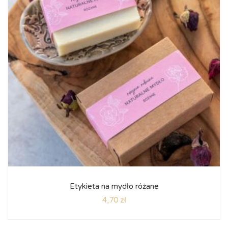
Etykieta na mydło różane
4,70
zł