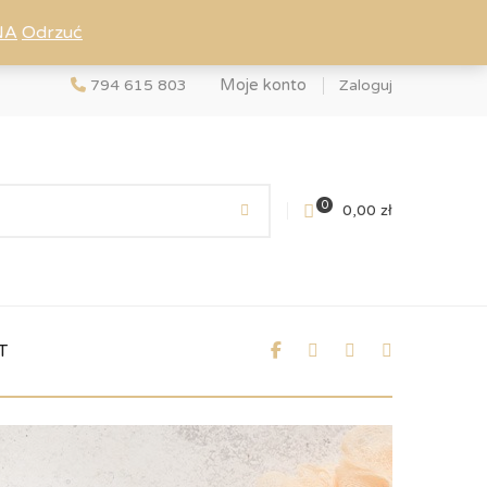
NA
Odrzuć
Moje konto
794 615 803
Zaloguj
0
0,00
zł
T