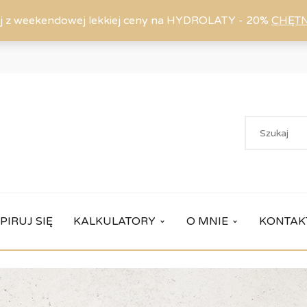
j z weekendowej lekkiej ceny na HYDROLATY - 20%
CHĘT
PIRUJ SIĘ
KALKULATORY
O MNIE
KONTAK