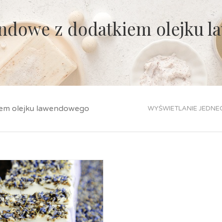
ndowe z dodatkiem olejku 
iem olejku lawendowego
WYŚWIETLANIE JEDNE