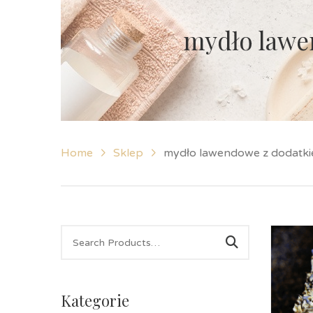
mydło lawe
Home
Sklep
mydło lawendowe z dodatk
Kategorie