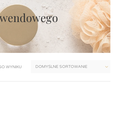
lawendowego
GO WYNIKU