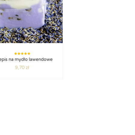
Oceniono
epis na mydło lawendowe
5.00
na
5
9,70
zł