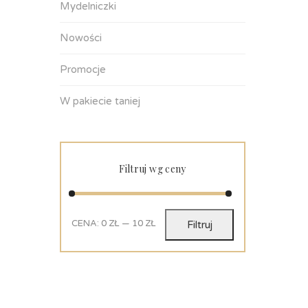
Mydelniczki
Nowości
Promocje
W pakiecie taniej
Filtruj wg ceny
CENA:
0 ZŁ
—
10 ZŁ
Filtruj