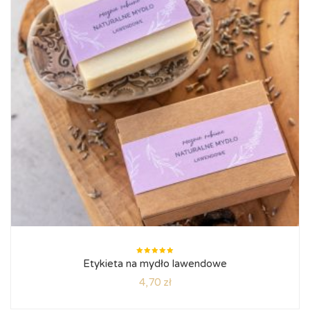
Oceniono
Etykieta na mydło lawendowe
5.00
na
5
4,70
zł