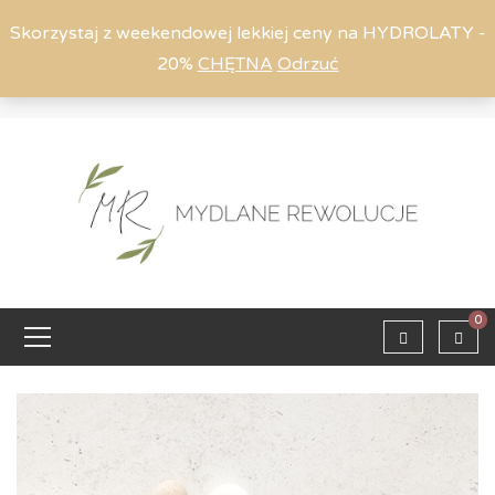
Skorzystaj z weekendowej lekkiej ceny na HYDROLATY -
20%
CHĘTNA
Odrzuć
Moje konto
794 615 803
Zaloguj
0