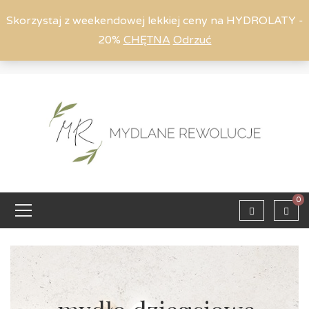
Skorzystaj z weekendowej lekkiej ceny na HYDROLATY -
20%
CHĘTNA
Odrzuć
Moje konto
794 615 803
Zaloguj
0