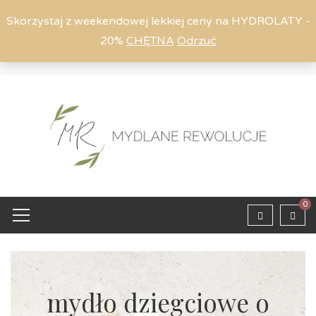
Skorzystaj z weekendowej lekkiej ceny na HYDROLATY -
20%
CHĘTNA
Odrzuć
Moje konto
794 615 803
Zaloguj
0
mydło dziegciowe o