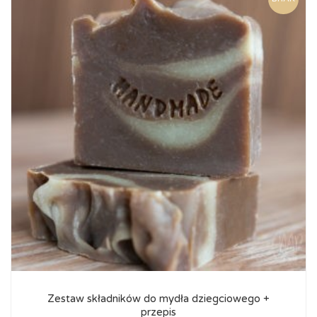
Zestaw składników do mydła dziegciowego +
przepis